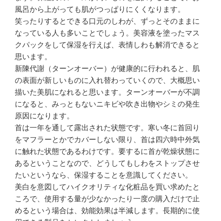
風呂から上がっても肌がつっぱりにくくなります。
笑ったりするとできる口元のしわが、ずっとそのままに
なっている人も多いことでしょう。美容液を塗ったマス
クパックをして保湿を行えば、表情しわも解消できると
思います。
新陳代謝（ターンオーバー）が健康的に行われると、肌
の表面が新しいものに入れ替わっていくので、大概思い
描いた美肌になれると思います。ターンオーバーが不調
になると、みっともないニキビや吹き出物やシミの発生
原因になります。
首は一年を通して露出された状態です。寒い冬に首回り
をマフラーとかでカバーしない限り、首は四六時中外気
に触れた状態であるわけです。要するに首が乾燥状態に
あるということなので、どうしてもしわをストップさせ
たいというなら、保湿することを意識してください。
美白を意図してハイクオリティな化粧品を買い求めたと
ころで、使用する量が少なかったり一度の購入だけで止
めるという場合は、効能効果は半減します。長期的に使