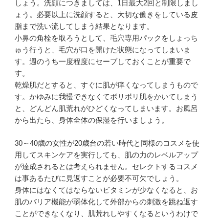
しょう。洗顔につきましては、1日最大2回と制限しまし
ょう。必要以上に洗顔すると、大切な働きをしている皮
脂まで洗い流してしまう結果となります。
小鼻の角栓を取ろうとして、毛穴専用パックをしょっち
ゅう行うと、毛穴が口を開けた状態になってしまいま
す。週のうち一度程度にセーブしておくことが重要で
す。
乾燥肌だとすると、すぐに肌が痒くなってしまうもので
す。かゆみに我慢できなくてボリボリ肌をかいてしまう
と、どんどん肌荒れがひどくなってしまいます。お風呂
から出たら、身体全体の保湿を行いましょう。
30～40歳の女性が20歳台の若い時代と同様のコスメを使
用してスキンケアを実行しても、肌の力のレベルアップ
が達成されるとは考えられません。セレクトするコスメ
は事あるたびに見返すことが必要不可欠でしょう。
身体にはなくてはならないビタミンが少なくなると、お
肌のバリア機能が弱体化して外部からの刺激を跳ね返す
ことができなくなり、肌荒れしやすくなるというわけで