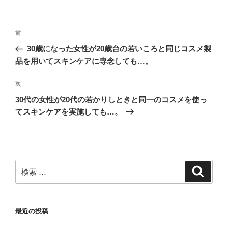
投
過
前
稿
去
30歳になった女性が20歳台の若いころと同じコスメ製
ナ
の
品を用いてスキンケアに専念しても…。
ビ
投
稿
ゲ
次
次
の
ー
30代の女性が20代の若かりしときと同一のコスメを使っ
投
てスキンケアを実施しても…。
シ
稿
ョ
ン
検
検
索
索:
最近の投稿