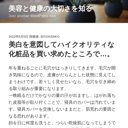
コ
美容と健康の大切さを知る
ン
Just another WordPress site
テ
ン
ツ
投
2022年6月6日
投稿者:
BIYOKENKO
へ
稿
美白を意図してハイクオリティな
ス
日:
キ
化粧品を買い求めたところで…。
ッ
プ
年を重ねるごとに毛穴がはっきりしてきます。毛穴が開
き気味になるので、皮膚がだらんとした状態に見えてし
まうわけです。若々しく見せたいなら、毛穴を引き締め
る取り組みが重要になります。
一晩眠るだけでかなりの量の汗が出ますし、はがれ落ち
た皮脂等が貼り付くことで、寝具のカバーは汚れていま
す。寝具カバーを交換しないままだと、肌荒れの要因と
なる恐れがあります。
顔を日に何度も洗うと、つらい乾燥肌になってしまうで