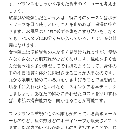
す。バランスをしっかり考えた食事のメニューを考えま
しょう。
敏感肌や乾燥肌だという人は、特に冬のシーズンはボデ
ィソープを日々使うということを止めれば、保湿に役立
ちます。お風呂のたびに必ず身体をこすり洗いをしなく
ても、バスタブに10分くらい入っていることで、充分綺
麗になります。
女性陣には便通異常の人が多く見受けられますが、便秘
をなくさないと肌荒れがひどくなります。繊維を多く含
んだ食べ物を多少無理してでも摂るようにして、身体の
中の不要物質を体外に排出させることが大事なのです。
元から素肌が秘めている力を引き上げることで理想的な
肌を手に入れたいというなら、スキンケアを再チェック
しましょう。あなたの悩みに合わせたコスメを活用すれ
ば、素肌の潜在能力を上向かせることが可能です。
フレグランス重視のものや誰もが知っている高級メーカ
ーものなど、星の数ほどのボディソープが販売されてい
ます。保湿力のレベルが高いものを選択することで、お