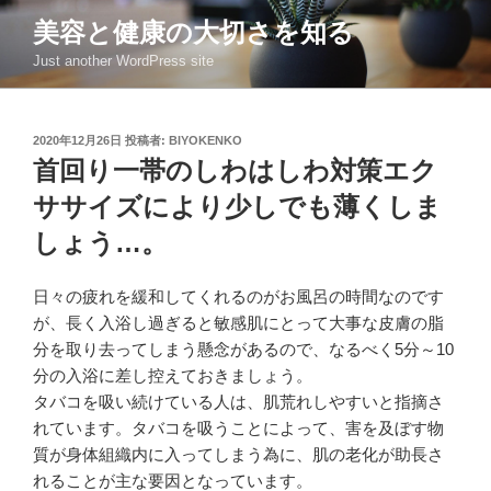
コ
美容と健康の大切さを知る
ン
Just another WordPress site
テ
ン
ツ
投
2020年12月26日
投稿者:
BIYOKENKO
へ
稿
首回り一帯のしわはしわ対策エク
ス
日:
キ
ササイズにより少しでも薄くしま
ッ
しょう…。
プ
日々の疲れを緩和してくれるのがお風呂の時間なのです
が、長く入浴し過ぎると敏感肌にとって大事な皮膚の脂
分を取り去ってしまう懸念があるので、なるべく5分～10
分の入浴に差し控えておきましょう。
タバコを吸い続けている人は、肌荒れしやすいと指摘さ
れています。タバコを吸うことによって、害を及ぼす物
質が身体組織内に入ってしまう為に、肌の老化が助長さ
れることが主な要因となっています。