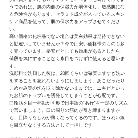
うであれば、肌の内側の保湿力が弱体化し、敏感肌にな
る危険性があります。セラミド成分が入っているスキン
ケア商品を使って、肌の保水力をアップさせてくださ
い。
高い価格の化粧品でない場合は美白効果は期待できない
と勘違いしていませんか？今では安い価格帯のものも多
く売っています。格安だとしても効果があるとしたら、
値段を気にすることなく糸目をつけずに使えると思いま
す。
洗顔料で洗顔した後は、20回くらいは確実にすすぎ洗い
をすることを忘れないようにしましょう。あごだったり
こめかみ等の泡を取り除かないままでは、ニキビといっ
たお肌のトラブルを誘発してしまうことが心配です。
口輪筋を目一杯動かす形で日本語の“あ行”を一定のリズム
で言いましょう。口の周りの筋肉が引き締まりますか
ら、目障りなしわが薄くなってくるのです。ほうれい線
を目立たなくする方法として一押しです。