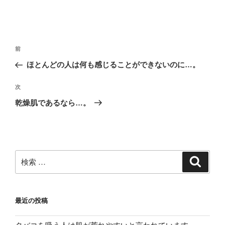
投
過
前
稿
去
ほとんどの人は何も感じることができないのに…。
ナ
の
ビ
投
次
次
稿
ゲ
の
乾燥肌であるなら…。
投
ー
稿
シ
ョ
ン
検
検
索
索:
最近の投稿