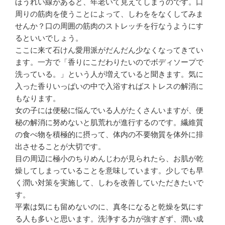
ほうれい線があると、年老いて見えてしまうのです。口
周りの筋肉を使うことによって、しわををなくしてみま
せんか？口の周囲の筋肉のストレッチを行なうようにす
るといいでしょう。
ここに来て石けん愛用派がだんだん少なくなってきてい
ます。一方で「香りにこだわりたいのでボディソープで
洗っている。」という人が増えていると聞きます。気に
入った香りいっぱいの中で入浴すればストレスの解消に
もなります。
女の子には便秘に悩んでいる人がたくさんいますが、便
秘の解消に努めないと肌荒れが進行するのです。繊維質
の食べ物を積極的に摂って、体内の不要物質を体外に排
出させることが大切です。
目の周辺に極小のちりめんじわが見られたら、お肌が乾
燥してしまっていることを意味しています。少しでも早
く潤い対策を実施して、しわを改善していただきたいで
す。
平素は気にも留めないのに、真冬になると乾燥を気にす
る人も多いと思います。洗浄する力が強すぎず、潤い成